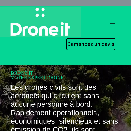
Demandez un devis
DRONE IT
VOTRE EXPERT DRONE
Les drones civils sont des
aéronefs qui circulent sans
aucune personne à bord.
Rapidement opérationnels,
économiques, silencieux et sans
émission de CO2, ils sont